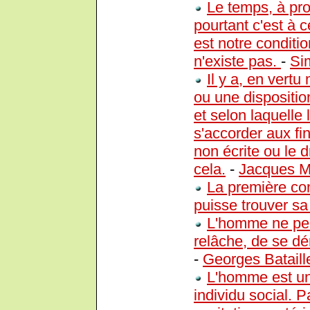
Le temps, à pro
pourtant c'est à
est notre condit
n'existe pas.
-
Si
Il y a, en vert
ou une dispositio
et selon laquelle
s'accorder aux fi
non écrite ou le d
cela.
-
Jacques Ma
La première co
puisse trouver sa 
L'homme ne peu
relâche, de se dér
-
Georges Bataill
L'homme est un
individu social. P