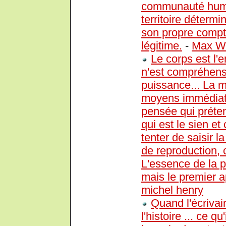
communauté humai
territoire détermi
son propre compt
légitime.
-
Max W
Le corps est l'
n'est compréhensi
puissance... La m
moyens immédiats
pensée qui préten
qui est le sien et 
tenter de saisir 
de reproduction, 
L'essence de la p
mais le premier ap
michel henry
Quand l'écrivain
l'histoire ... ce q