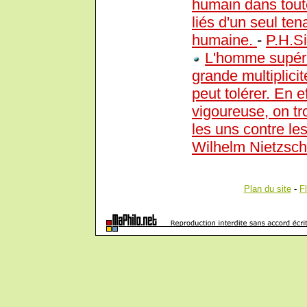
humain dans toute
liés d'un seul ten
humaine.
-
P.H.S
L'homme supérie
grande multiplicit
peut tolérer. En 
vigoureuse, on tr
les uns contre le
Wilhelm Nietzsc
Plan du site
-
F