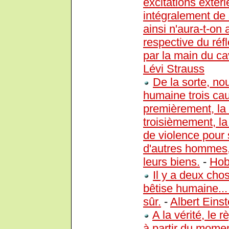
excitations extéri
intégralement de 
ainsi n'aura-t-on 
respective du réfl
par la main du ca
Lévi Strauss
De la sorte, no
humaine trois cau
premièrement, la 
troisièmement, la 
de violence pour 
d'autres hommes,
leurs biens.
-
Hob
Il y a deux chos
bêtise humaine... 
sûr.
-
Albert Einst
A la vérité, le
à partir du moment