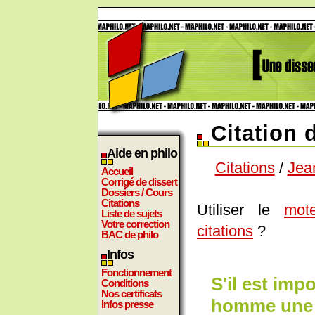
Citation 
Aide en philo
Citations
/
Jea
Accueil
Corrigé de dissert
Dossiers / Cours
Citations
Utiliser le
mot
Liste de sujets
Votre correction
citations
?
BAC de philo
Infos
Fonctionnement
S'il est imp
Conditions
Nos certificats
homme une e
Infos presse