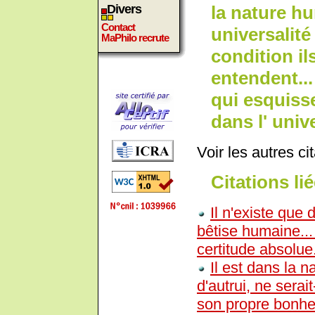
la nature hu
Divers
Contact
universalité
MaPhilo recrute
condition il
entendent...
qui esquiss
dans l' univ
Voir les autres ci
Citations lié
Il n'existe que 
bêtise humaine... 
certitude absolue
Il est dans la 
d'autrui, ne serai
son propre bonhe