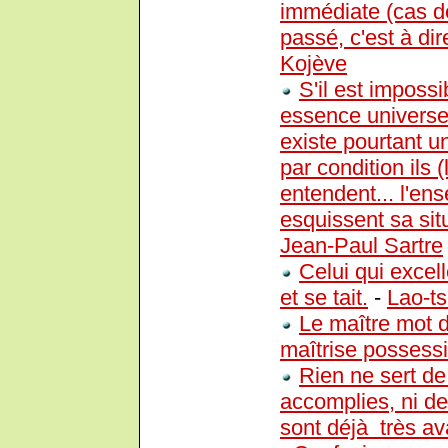
immédiate (cas de
passé, c'est à di
Kojève
S'il est impos
essence universel
existe pourtant u
par condition ils 
entendent... l'ens
esquissent sa sit
Jean-Paul Sartre
Celui qui excell
et se tait.
-
Lao-t
Le maître mot de
maîtrise possessi
Rien ne sert de
accomplies, ni de
sont déjà très av