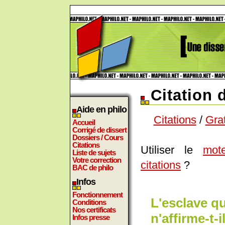
Citation 
Aide en philo
Citations
/
Gra
Accueil
Corrigé de dissert
Dossiers / Cours
Citations
Utiliser le
mot
Liste de sujets
Votre correction
citations
?
BAC de philo
Infos
Fonctionnement
L'esclave qu
Conditions
Nos certificats
n'affirme-t-
Infos presse