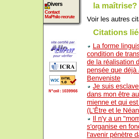
la maîtrise?
Divers
Contact
MaPhilo recrute
Voir les autres ci
Citations lié
La forme lingui
condition de trans
de la réalisation
pensée que déjà 
Benveniste
Je suis esclav
dans mon être au 
mienne et qui est
(L’Être et le Néan
Il n'y a un "mo
s'organise en fonc
l'avenir pénètre 