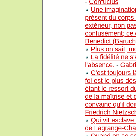
-
Confucius
Une imagination 
présent du corps
extérieur, non pa
confusément; ce qui
Benedict (Baruch
Plus on sait, m
La fidélité ne s
l'absence.
-
Gabri
C'est toujours 
foi est le plus dé
étant le ressort 
de la maîtrise et
convainc qu'il doi
Friedrich Nietzsc
Qui vit esclave 
de Lagrange-Cha
Quand on se sen