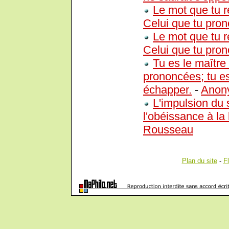
Le mot que tu r
Celui que tu pron
Le mot que tu r
Celui que tu pron
Tu es le maître
prononcées; tu es
échapper.
-
Anon
L'impulsion du s
l'obéissance à la l
Rousseau
Plan du site
-
F