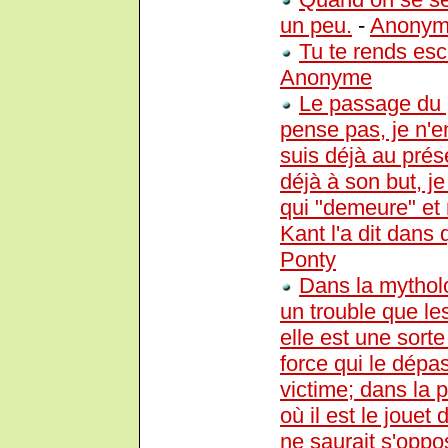
un peu.
-
Anony
Tu te rends escl
Anonyme
Le passage du p
pense pas, je n'en
suis déjà au pré
déjà à son but, 
qui "demeure" et
Kant l'a dit dans
Ponty
Dans la mytholo
un trouble que l
elle est une sor
force qui le dépas
victime; dans la 
où il est le jouet
ne saurait s'oppo