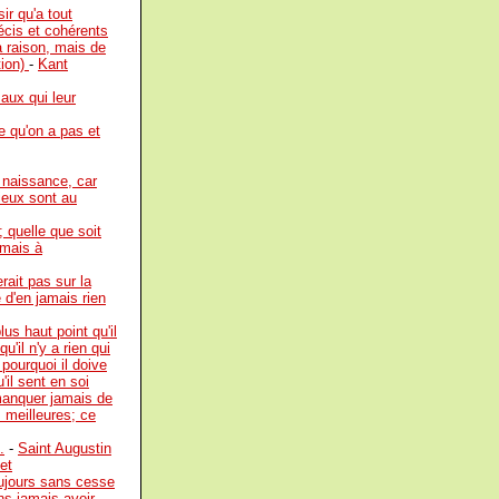
ir qu'a tout
écis et cohérents
la raison, mais de
tion)
-
Kant
aux qui leur
e qu'on a pas et
e naissance, car
dieux sont au
; quelle que soit
amais à
rait pas sur la
 d'en jamais rien
us haut point qu'il
'il n'y a rien qui
 pourquoi il doive
'il sent en soi
manquer jamais de
s meilleures; ce
.
-
Saint Augustin
et
toujours sans cesse
ns jamais avoir