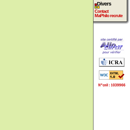
Divers
Contact
MaPhilo recrute