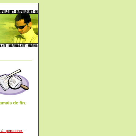
jamais de fin.
t à personne.
-