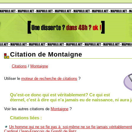
Citation de Montaigne
Citations
/
Montaigne
Utiliser le
moteur de recherche de citations
?
Qu'est-ce donc qui est véritablement? Ce qui est
éternel, c'est à dire qui n'a jamais eu de naissance, ni aura 
Voir les autres citations de
Montaigne
?
Citations liées :
Un homme qui ne se fie pas à soi-même ne se fie jamais véritablemen
Cardinal (Jean-Francois de Gondi) de Retz