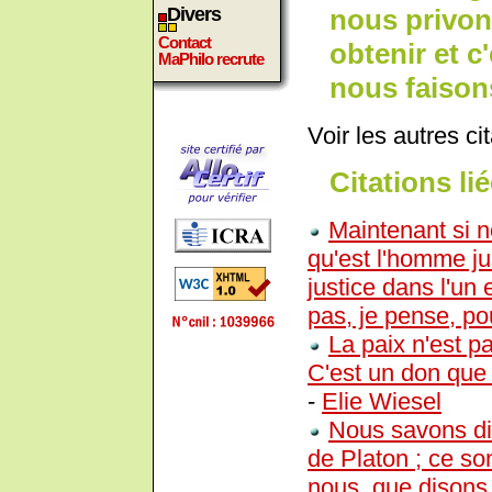
nous privons
Divers
Contact
obtenir et c
MaPhilo recrute
nous faisons
Voir les autres ci
Citations lié
Maintenant si 
qu'est l'homme jus
justice dans l'un
pas, je pense, p
La paix n'est p
C'est un don que 
-
Elie Wiesel
Nous savons dir
de Platon ; ce so
nous, que dison