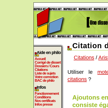
Citation 
Aide en philo
Citations
/
Aris
Accueil
Corrigé de dissert
Dossiers / Cours
Citations
Utiliser le
mot
Liste de sujets
Votre correction
citations
?
BAC de philo
Infos
Fonctionnement
Ajoutons en
Conditions
Nos certificats
consiste éga
Infos presse