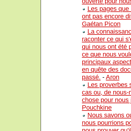
ouverte pour nou
Les pages que 
ont pas encore dit
Gaétan Picon
La connaissanc
raconter ce qui s
qui nous ont été 
ce que nous voulo
principaux aspect
en quête des doc
passé.
-
Aron
Les proverbes s
cas ou, de nous-
chose pour nous ju
Pouchkine
Nous savons ou
nous pourrions p
nous prouver qu'i