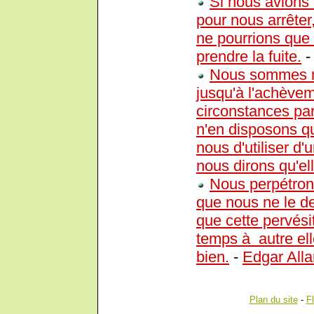
Si nous avions
pour nous arrêter
ne pourrions que 
prendre la fuite.
Nous sommes ma
jusqu'à l'achève
circonstances par
n'en disposons qu
nous d'utiliser d'
nous dirons qu'el
Nous perpétron
que nous ne le d
que cette pervési
temps à autre ell
bien.
-
Edgar All
Plan du site
-
F