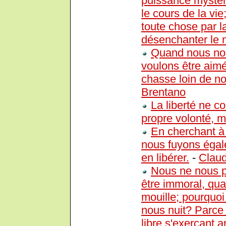
puissance mystéri
le cours de la vie
toute chose par l
désenchanter le
Quand nous nou
voulons être aim
chasse loin de no
Brentano
La liberté ne c
propre volonté, ma
En cherchant à 
nous fuyons égal
en libérer.
-
Claud
Nous ne nous p
être immoral, qua
mouille; pourquo
nous nuit? Parce
libre s'exerçant a