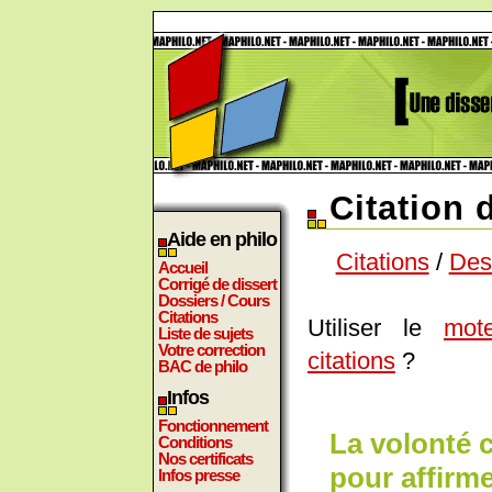
Citation 
Aide en philo
Citations
/
Des
Accueil
Corrigé de dissert
Dossiers / Cours
Citations
Utiliser le
mot
Liste de sujets
Votre correction
citations
?
BAC de philo
Infos
Fonctionnement
La volonté 
Conditions
Nos certificats
pour affirme
Infos presse