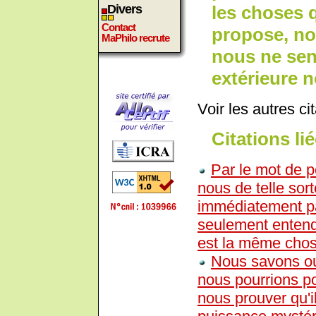
les choses 
Divers
Contact
propose, no
MaPhilo recrute
nous ne sen
extérieure 
Voir les autres ci
Citations lié
Par le mot de pe
nous de telle sor
immédiatement pa
seulement entendr
est la même chos
Nous savons ou
nous pourrions p
nous prouver qu'i