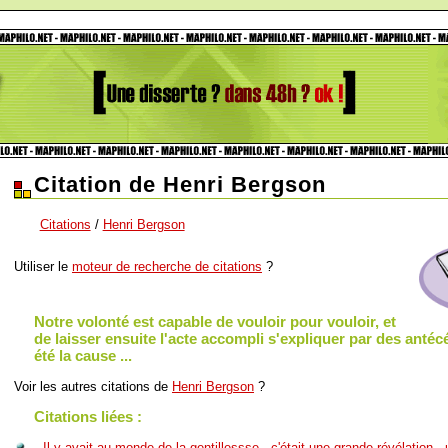
Citation de Henri Bergson
Citations
/
Henri Bergson
Utiliser le
moteur de recherche de citations
?
Notre volonté est capable de vouloir pour vouloir, et
de laisser ensuite l'acte accompli s'expliquer par des antéc
été la cause ...
Voir les autres citations de
Henri Bergson
?
Citations liées :
...Il y avait au monde de la gentillessse - c'était une grande révélation 