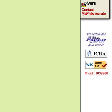
Divers
Contact
MaPhilo recrute