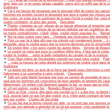
dont, bien sûr, je ne serais jamais capable, parce qu'il ne suffit pas de le vo
Guéhenno
Car il est besoin de remarquer que le principal effet de toutes les passi
hommes est qu'elles incitent et disposent leur âme à vouloir les choses au
leur corps: en sorte que le sentiment de la peur l'incite à vouloir fuir, celui 
vouloir combattre, et ainsi des autres.
-
Descartes
Planter, s'agripper au sol, refuser de se laisser déraciner et emporter pa
torrentielle des modes, refuser de se laisser ballotter par les tourbillons d
ou moins contradictoires, c'était, hélas, vouloir rester sauvage Â».
-
Bernar
Nul ne peut vouloir sans faire... J'entends que l'exécution doit précéder l
Pour ce que j'ai à faire afin que ma volonté soit moralement bonne ... il 
demande: peux-tu vouloir aussi que ta maxime devienne une loi universell
Se vouloir libre, c'est aussi vouloir les autres libres.
-
Simone de Beauvo
Le vouloir ne meut que sous la condition d'être ému: il faut que le corps a
vouloir le modère ... selon la belle métaphore du cavalier et de la monture.
C'est l'élan même de l'involontaire corporel qui meut notre vouloir.
-
Paul
... mais la mesure de notre dignité est sûrement de vouloir vivre dans la 
Guéhenno
La guerre est donc un acte de la force par lequel nous cherchons à cont
l'adversaire à se soumettre à notre volonté.
-
Clausewitz
Telle est cette liberté humaine que tous se vantent de posséder et qui c
seul que les hommes ont conscience de leurs appétits et ignorent les caus
déterminent. Un enfant croit librement appéter le lait, un jeune garçon irrité
et, s'il est poltron, vouloir fuir.
-
Benedict (Baruch) Spinoza
Dans un Etat, c'est-à -dire dans une société ou il y a des lois, la liberté
qu'à pouvoir faire ce que l'on doit vouloir, et à n'être point contraint de fair
doit pas vouloir.
-
Charles de Secondat
Ce qui fait que la bonne volonté est telle, ce ne sont pas ses oeuvres 
n'est pas son aptitude à atteindre tel ou tel but proposé, c'est seulement le 