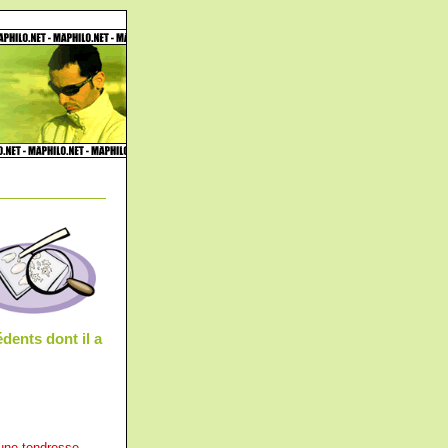
édents dont il a
- une tendresse