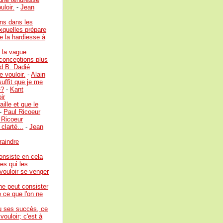
uloir.
-
Jean
ons dans les
xquelles prépare
de la hardiesse à
r la vague
e conceptions plus
d B. Dadié
e vouloir.
-
Alain
suffit que je me
e?
-
Kant
ir
ille et que le
-
Paul Ricoeur
 Ricoeur
clarté...
-
Jean
raindre
onsiste en cela
es qui les
 vouloir se venger
 ne peut consister
e ce que l'on ne
ou ses succès, ce
vouloir; c'est à