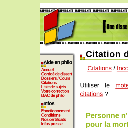
Citation 
Aide en philo
Citations
/
Inc
Accueil
Corrigé de dissert
Dossiers / Cours
Citations
Utiliser le
mot
Liste de sujets
Votre correction
citations
?
BAC de philo
Infos
Fonctionnement
Personne n'
Conditions
Nos certificats
pour la mort
Infos presse