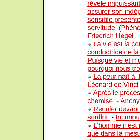
révèle impuissant
assurer son indép
sensible présente
servitude. (Phéno
Friedrich Hegel
La vie est la c
conductrice de la 
Puisque vie et mo
pourquoi nous tro
La peur naît à l
Léonard de Vinci
Après le procès,
chemise.
-
Anon
Reculer devant 
souffrir.
-
Inconnu
L'homme n'est ri
que dans la mesure