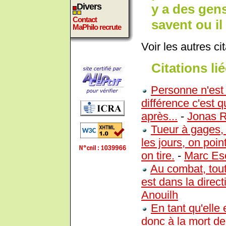
y a des gens
Divers
Contact
savent ou il
MaPhilo recrute
Voir les autres ci
Citations lié
Personne n'est 
différence c'est q
après...
-
Jonas R
Tueur à gages, 
les jours, on poin
on tire.
-
Marc Es
Au combat, tout
est dans la direct
Anouilh
En tant qu'elle 
donc à la mort de 