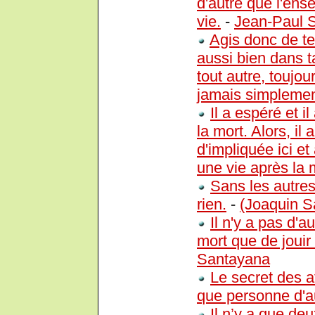
d'autre que l'ens
vie.
-
Jean-Paul S
Agis donc de tel
aussi bien dans 
tout autre, touj
jamais simpleme
Il a espéré et il
la mort. Alors, il 
d'impliquée ici et
une vie après la 
Sans les autres
rien.
-
(Joaquin S
Il n'y a pas d'
mort que de jouir
Santayana
Le secret des a
que personne d'au
Il n’y a que de