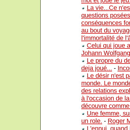
mot et joue le jeu
La vie...Ce n'es
questions posées 
conséquences for
au bout du voyage
l'immortalité de l
Celui qui joue a
Johann Wolfgang
Le propre du des
deja joué...
-
Inc
Le désir n'est p
monde. Le monde 
des relations expl
à l'occasion de l
découvre comme 
Une femme, sur
un role.
-
Roger M
L'ennui, quand 