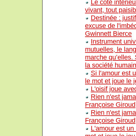
Le coté intérieu
vivant, tout paisi
Destinée : justi
excuse de l'imbéc
Gwinnett Bierce
Instrument uni
mutuelles, le lan
marche qu’elles. 
la société huma
Si l'amour est 
le mot et joue le j
L'oisif joue ave
Rien n'est jamai
Françoise Giroud
Rien n'est jamai
Françoise Giroud
L'amour est un 