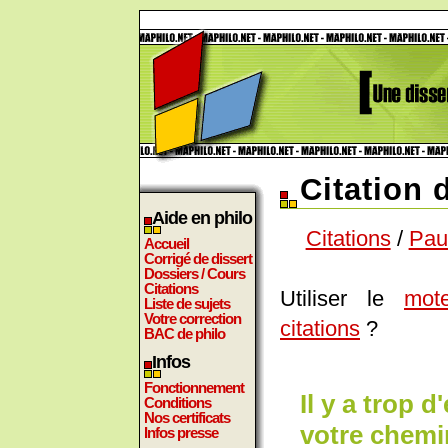
Citation 
Aide en philo
Citations
/
Paul
Accueil
Corrigé de dissert
Dossiers / Cours
Citations
Utiliser le
mot
Liste de sujets
Votre correction
citations
?
BAC de philo
Infos
Fonctionnement
Il y a trop 
Conditions
Nos certificats
votre chemin
Infos presse