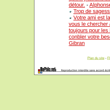
détour.
-
Alphonse
Trop de sagess
Votre ami est l
vous le chercher 
toujours pour les 
conbler votre bes
Gibran
Plan du site
-
F