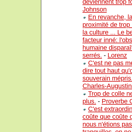
deviennent trop f
Johnson
En revanche, la
proximité de trop
la culture ... Le b
facteur inné: l'ob
humaine disparaî
serrés.
-
Lorenz
C'est ne pas m
dire tout haut qu'
souverain mépris. 
Charles-Augustin
Trop de colle ne
plus.
-
Proverbe 
C'est extraordi
coûte que coûte qu
nous n'étions pa
tranquilles, on ne