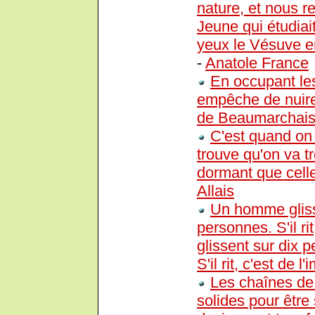
nature, et nous r
Jeune qui étudiai
yeux le Vésuve en
-
Anatole France
En occupant les
empêche de nuire à
de Beaumarchai
C'est quand on 
trouve qu'on va tr
dormant que celle
Allais
Un homme gliss
personnes. S'il ri
glissent sur dix
S'il rit, c'est de 
Les chaînes de 
solides pour être 