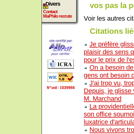
vos pas la 
Divers
Contact
MaPhilo recrute
Voir les autres ci
Citations lié
Je préfère glis
plaisir des sens 
pour le prix de l'
On a besoin de 
gens ont besoin 
J'ai trop vu, tr
Depuis, je glisse 
M. Marchand
La providentiel
son office sourn
luxatrice d'articul
Nous vivons tro