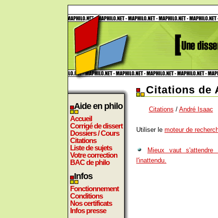
Citations de
Aide en philo
Citations
/
André Isaac
Accueil
Corrigé de dissert
Utiliser le
moteur de recherch
Dossiers / Cours
Citations
Liste de sujets
Mieux vaut s'attendre 
Votre correction
l'inattendu.
BAC de philo
Infos
Fonctionnement
Conditions
Nos certificats
Infos presse