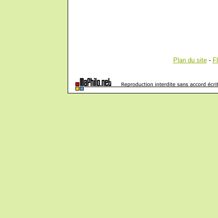
Plan du site
-
F