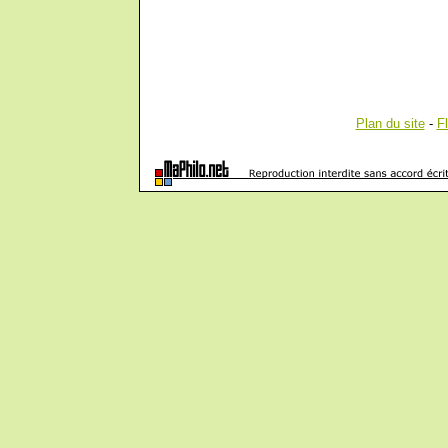
Plan du site
-
F