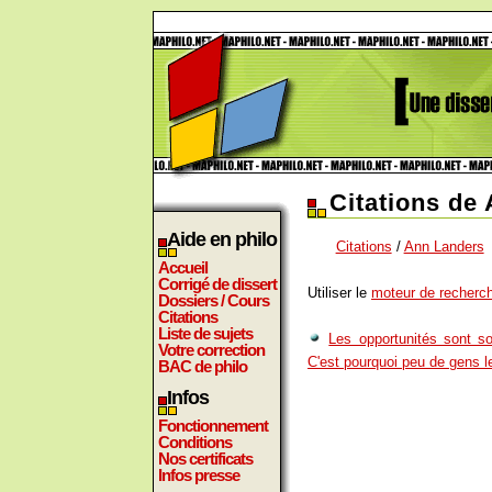
Citations de
Aide en philo
Citations
/
Ann Landers
Accueil
Corrigé de dissert
Utiliser le
moteur de recherch
Dossiers / Cours
Citations
Liste de sujets
Les opportunités sont so
Votre correction
C'est pourquoi peu de gens l
BAC de philo
Infos
Fonctionnement
Conditions
Nos certificats
Infos presse