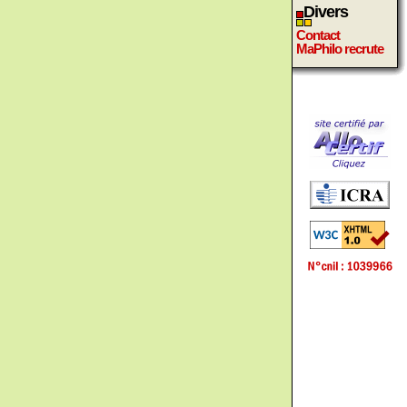
Divers
Contact
MaPhilo recrute