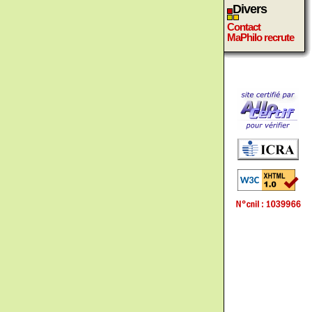
Divers
Contact
MaPhilo recrute