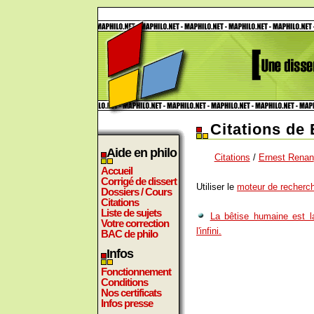
Citations de
Aide en philo
Citations
/
Ernest Renan
Accueil
Corrigé de dissert
Utiliser le
moteur de recherch
Dossiers / Cours
Citations
Liste de sujets
La bêtise humaine est 
Votre correction
l'infini.
BAC de philo
Infos
Fonctionnement
Conditions
Nos certificats
Infos presse