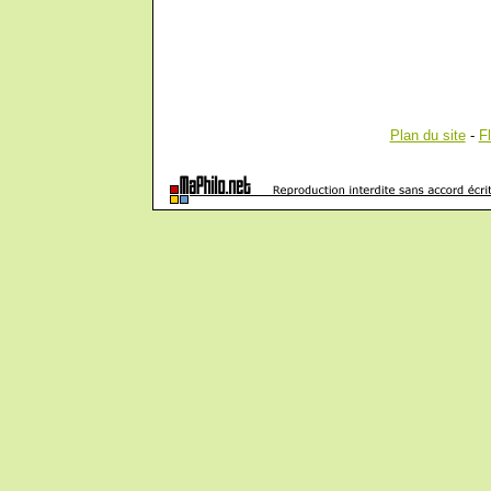
Plan du site
-
F