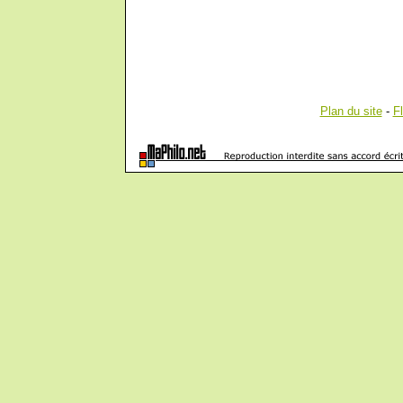
Plan du site
-
F