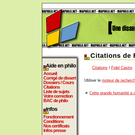
Citations de 
Aide en philo
Citations
/
Fidel Castro
Accueil
Corrigé de dissert
Utiliser le
moteur de recherch
Dossiers / Cours
Citations
Liste de sujets
Cette grande humanité a d
Votre correction
BAC de philo
Infos
Fonctionnement
Conditions
Nos certificats
Infos presse