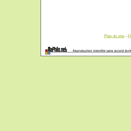
Plan du site
-
F