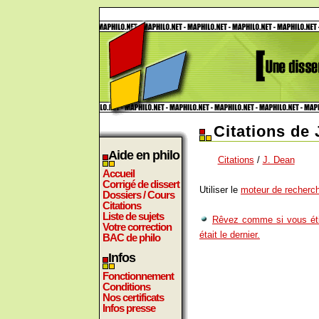
Citations de 
Aide en philo
Citations
/
J. Dean
Accueil
Corrigé de dissert
Utiliser le
moteur de recherch
Dossiers / Cours
Citations
Liste de sujets
Rêvez comme si vous éti
Votre correction
était le dernier.
BAC de philo
Infos
Fonctionnement
Conditions
Nos certificats
Infos presse