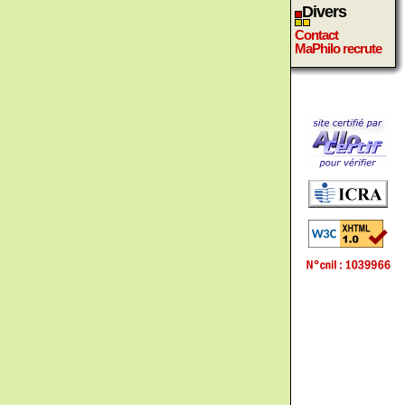
Divers
Contact
MaPhilo recrute