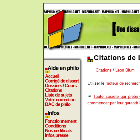
Citations de
Aide en philo
Citations
/
Léon Blum
Accueil
Corrigé de dissert
Utiliser le
moteur de recherch
Dossiers / Cours
Citations
Liste de sujets
Toute société qui préten
Votre correction
commencer par leur garantir l
BAC de philo
Infos
Fonctionnement
Conditions
Nos certificats
Infos presse