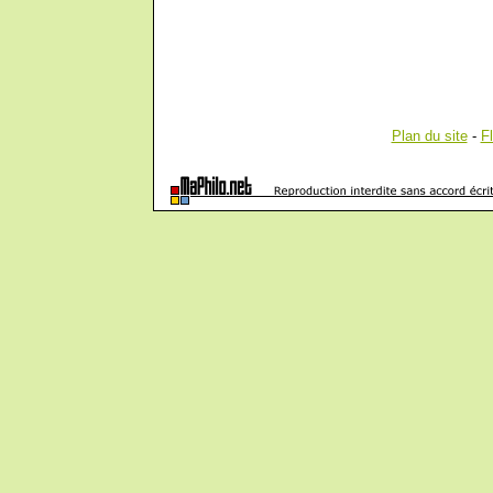
Plan du site
-
F