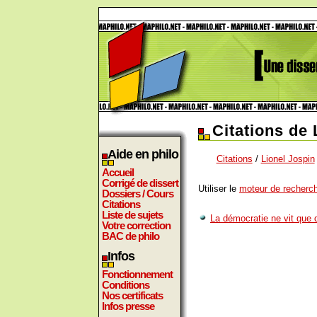
Citations de 
Aide en philo
Citations
/
Lionel Jospin
Accueil
Corrigé de dissert
Utiliser le
moteur de recherch
Dossiers / Cours
Citations
Liste de sujets
La démocratie ne vit que d
Votre correction
BAC de philo
Infos
Fonctionnement
Conditions
Nos certificats
Infos presse