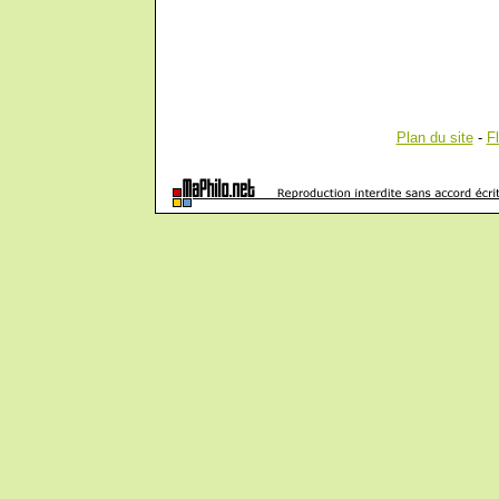
Plan du site
-
F