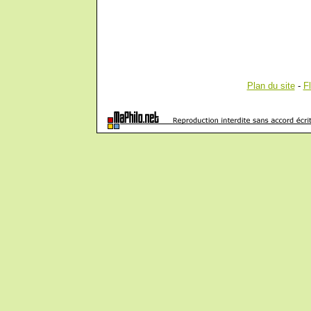
Plan du site
-
F