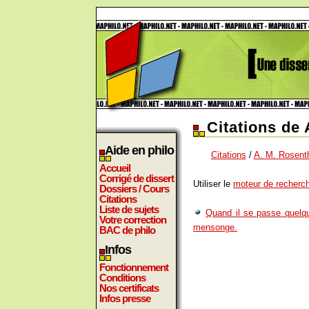
Citations de 
Aide en philo
Citations
/
A. M. Rosent
Accueil
Corrigé de dissert
Utiliser le
moteur de recherch
Dossiers / Cours
Citations
Liste de sujets
Quand il se passe quelqu
Votre correction
mensonge.
BAC de philo
Infos
Fonctionnement
Conditions
Nos certificats
Infos presse