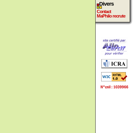
Divers
Contact
MaPhilo recrute