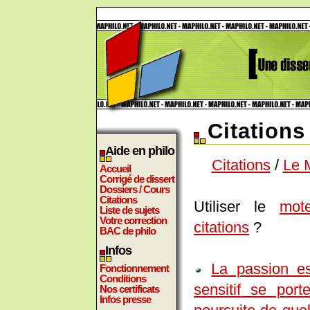
Citations
Aide en philo
Citations
/
Le 
Accueil
Corrigé de dissert
Dossiers / Cours
Citations
Utiliser le
mot
Liste de sujets
Votre correction
citations
?
BAC de philo
Infos
La passion es
Fonctionnement
Conditions
sensitif se por
Nos certificats
Infos presse