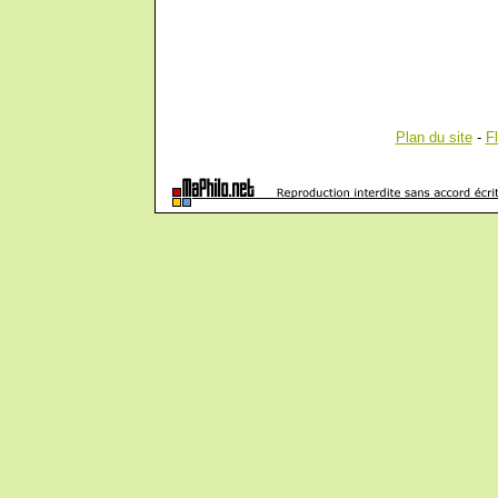
Plan du site
-
F