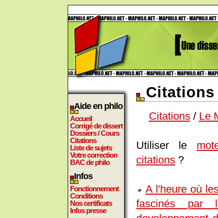
Citation
Aide en philo
Citations
/
Le 
Accueil
Corrigé de dissert
Dossiers / Cours
Citations
Utiliser le
mot
Liste de sujets
Votre correction
citations
?
BAC de philo
Infos
A l'heure où le
Fonctionnement
Conditions
fascinés par 
Nos certificats
Infos presse