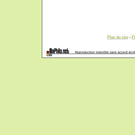
Plan du site
-
F