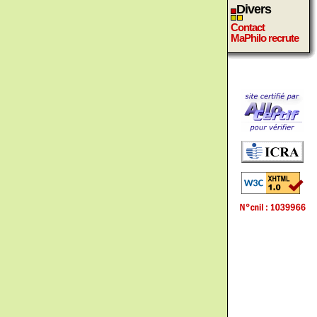
Divers
Contact
MaPhilo recrute