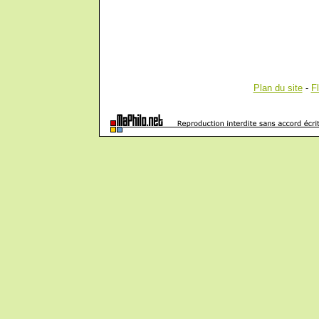
Plan du site
-
F