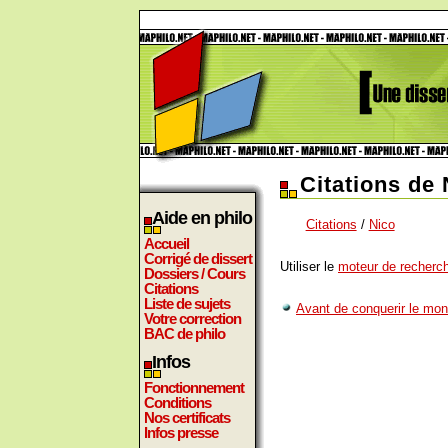
Citations de 
Aide en philo
Citations
/
Nico
Accueil
Corrigé de dissert
Utiliser le
moteur de recherch
Dossiers / Cours
Citations
Liste de sujets
Avant de conquerir le mond
Votre correction
BAC de philo
Infos
Fonctionnement
Conditions
Nos certificats
Infos presse