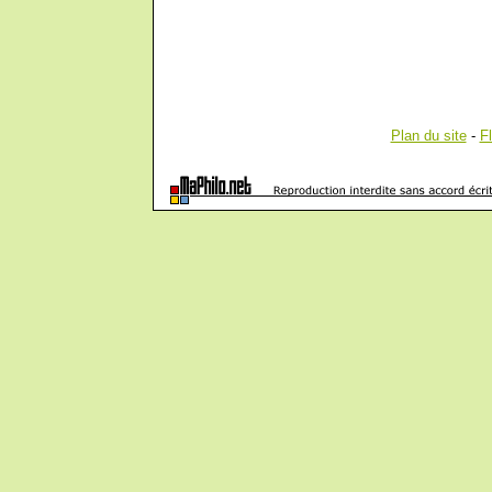
Plan du site
-
F