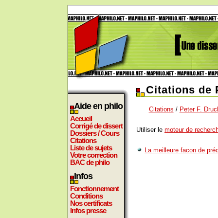
Citations de 
Aide en philo
Citations
/
Peter F. Druc
Accueil
Corrigé de dissert
Utiliser le
moteur de recherch
Dossiers / Cours
Citations
Liste de sujets
La meilleure facon de prédi
Votre correction
BAC de philo
Infos
Fonctionnement
Conditions
Nos certificats
Infos presse