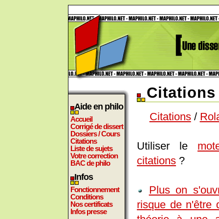
Citation
Aide en philo
Citations
/
Rol
Accueil
Corrigé de dissert
Dossiers / Cours
Citations
Utiliser le
mot
Liste de sujets
Votre correction
citations
?
BAC de philo
Infos
Plus on s'ouv
Fonctionnement
Conditions
risque de n'être 
Nos certificats
Infos presse