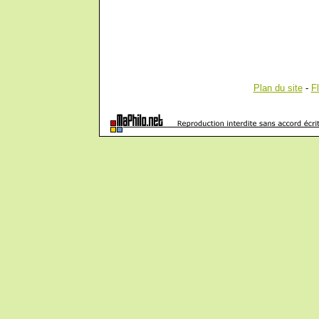
Plan du site
-
F