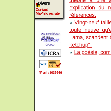
théorie à une 
Divers
explication du
Contact
MaPhilo recrute
références.
Vingt-neuf tail
toute neuve qu'
Lama, scandent à 
ketchup".
La poésie, comb