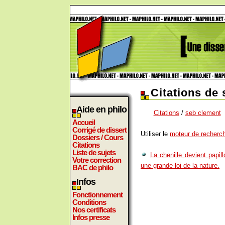
Citations de
Aide en philo
Citations
/
seb clement
Accueil
Corrigé de dissert
Utiliser le
moteur de recherch
Dossiers / Cours
Citations
Liste de sujets
La chenille devient papil
Votre correction
une grande loi de la nature.
BAC de philo
Infos
Fonctionnement
Conditions
Nos certificats
Infos presse