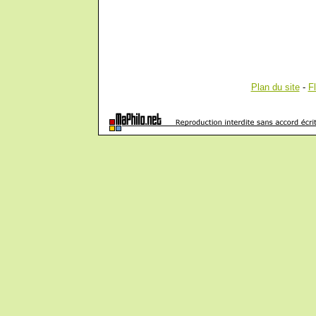
Plan du site
-
F