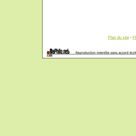
Plan du site
-
F