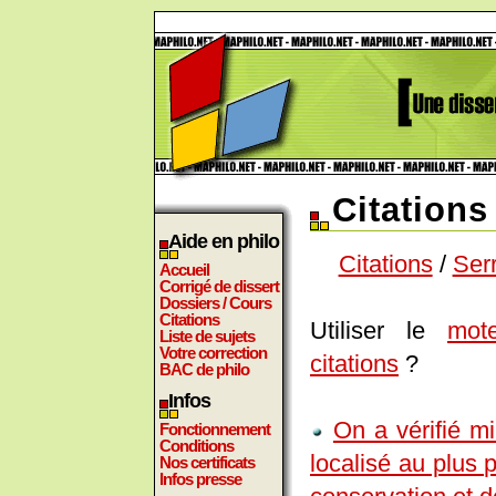
Citations
Aide en philo
Citations
/
Ser
Accueil
Corrigé de dissert
Dossiers / Cours
Citations
Utiliser le
mot
Liste de sujets
Votre correction
citations
?
BAC de philo
Infos
On a vérifié mi
Fonctionnement
Conditions
localisé au plus 
Nos certificats
Infos presse