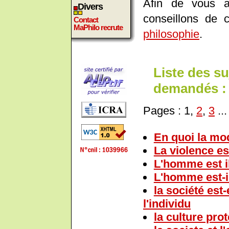
Afin de vous a
Divers
conseillons de 
Contact
MaPhilo recrute
philosophie
.
Liste des su
demandés :
Pages : 1,
2
,
3
..
En quoi la mod
La violence es
L'homme est il
L'homme est-i
la société est-
l'individu
la culture prot