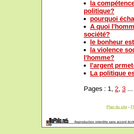
la compétence 
politique?
pourquoi éch
A quoi l'homme
société?
le bonheur est 
la violence soc
l'homme?
l'argent prmet-
La politique e
Pages : 1,
2
,
3
..
Plan du site
-
F