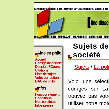
Sujets de
Aide en philo
société
Accueil
Corrigé de dissert
Sujets
/
La pol
Dossiers / Cours
Citations
Liste de sujets
Votre correction
Voici une sélect
BAC de philo
corrigés sur L
Infos
Fonctionnement
trouvez pas vot
Conditions
Nos certificats
utiliser notre m
Infos presse