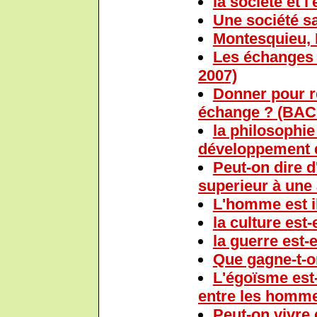
la societe et
Une société sa
Montesquieu, D
Les échanges f
2007)
Donner pour re
échange ? (BAC
la philosophie
développement d
Peut-on dire d'
superieur à une 
L'homme est il
la culture est-
la guerre est-
Que gagne-t-o
L'égoïsme est
entre les homm
Peut-on vivre 