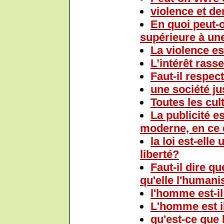
violence et d
En quoi peut-o
supérieure à une
La violence est
L’intérêt rass
Faut-il respec
une société ju
Toutes les cul
La publicité e
moderne, en ce q
la loi est-elle
liberté?
Faut-il dire q
qu'elle l'humani
l'homme est-il
L'homme est i
qu'est-ce que 