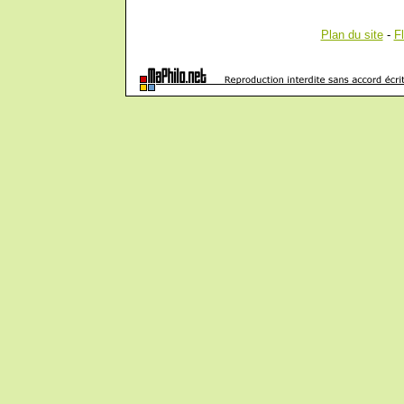
Plan du site
-
F