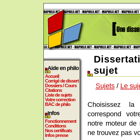
Dissertat
Aide en philo
sujet
Accueil
Corrigé de dissert
Sujets
/
Le suj
Dossiers / Cours
Citations
Liste de sujets
Votre correction
Choisissez la 
BAC de philo
correspond votr
Infos
Fonctionnement
notre moteur de
Conditions
Nos certificats
ne trouvez pas vo
Infos presse