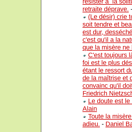
résister à la soli
retraite déprave.
(Le désir) crie t
soit tendre et be
est dur, desséché
c'est qu'il a la n
que la misère ne 
C'est toujours 
foi est le plus dé
étant le ressort 
de la maîtrise et
convainc qu'il doi
Friedrich Nietzsc
Le doute est le 
Alain
Toute la misère
adieu.
-
Daniel B