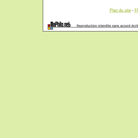
Plan du site
-
F