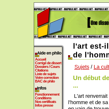
l'art est-
Aide en philo
de l'hom
Accueil
Corrigé de dissert
Sujets
/
La cul
Dossiers / Cours
Citations
Liste de sujets
Un début de
Votre correction
BAC de philo
...
Infos
Fonctionnement
L'art renverrait 
Conditions
l'homme et de sa 
Nos certificats
Infos presse
en vain de trouve