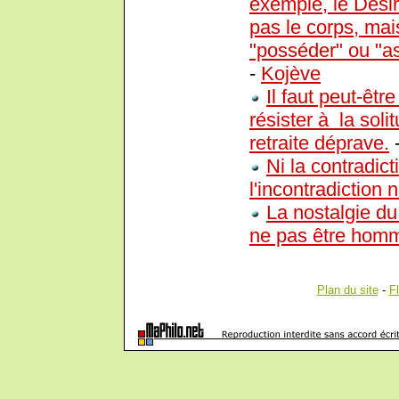
exemple, le Désir
pas le corps, mais 
"posséder" ou "ass
-
Kojève
Il faut peut-êt
résister à la soli
retraite déprave.
Ni la contradic
l'incontradiction 
La nostalgie du
ne pas être hom
Plan du site
-
F