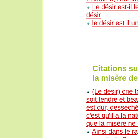
Le désir est-il
désir
le désir est il 
Citations su
la misère d
(Le désir) crie t
soit tendre et be
est dur, desséché
c'est qu'il a la n
que la misère ne 
Ainsi dans le r