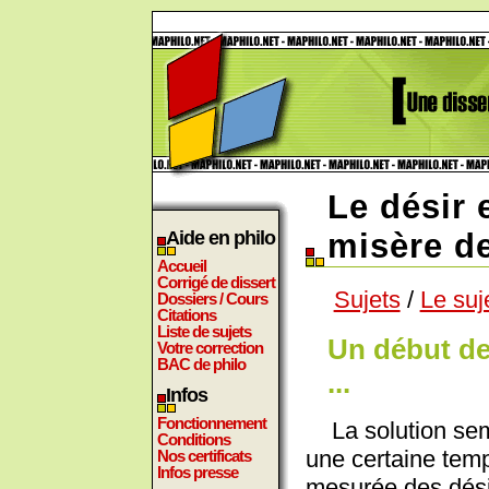
Le désir 
Aide en philo
misère d
Accueil
Corrigé de dissert
Sujets
/
Le suj
Dossiers / Cours
Citations
Liste de sujets
Un début de
Votre correction
BAC de philo
...
Infos
Fonctionnement
La solution semb
Conditions
une certaine temp
Nos certificats
Infos presse
mesurée des dési