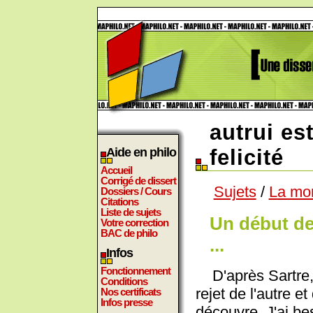
autrui est
Aide en philo
felicité
Accueil
Corrigé de dissert
Sujets
/
La mo
Dossiers / Cours
Citations
Liste de sujets
Un début de
Votre correction
BAC de philo
...
Infos
Fonctionnement
D'après Sartre, 
Conditions
rejet de l'autre e
Nos certificats
Infos presse
découvre. J'ai be