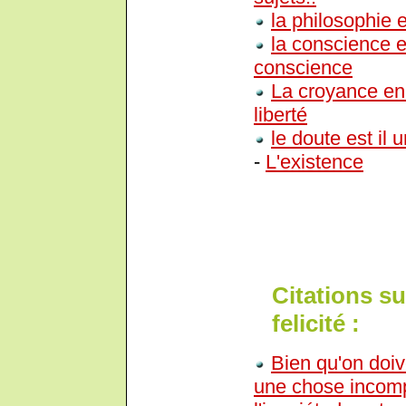
la philosophie e
la conscience es
conscience
La croyance en D
liberté
le doute est il 
-
L'existence
Citations sur
felicité :
Bien qu'on doi
une chose incompa