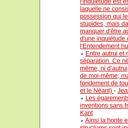
l'inquiétude est e
laquelle ne consi
possession qui le
stupides, mais da
manquer d'être a
d'une inquiétude 
l'Entendement h
Entre autrui et
séparation. Ce né
même, ni d’autrui,
de moi-même; mais
fondement de toute
et le Néant)
-
Jea
Les égarements
inventions sans f
Kant
Ainsi la honte 
structures sont i