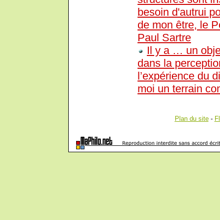
besoin d'autrui po
de mon être, le P
Paul Sartre
Il y a … un obje
dans la perceptio
l’expérience du di
moi un terrain
Plan du site
-
F