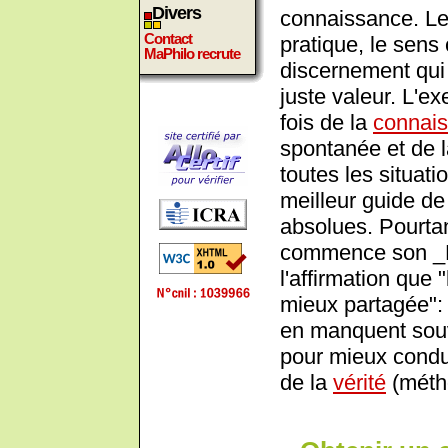
Divers
connaissance. Le
Contact
pratique, le sens
MaPhilo recrute
discernement qui 
juste valeur. L'ex
fois de la
connai
spontanée et de l
toutes les situati
meilleur guide de 
absolues. Pourtan
commence son _D
l'affirmation que
mieux partagée":
en manquent souve
pour mieux condu
de la
vérité
(méth