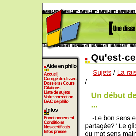
Qu'est-ce
Aide en philo
Sujets
/
La rai
Accueil
Corrigé de dissert
/
Dossiers / Cours
Citations
Liste de sujets
Un début de
Votre correction
BAC de philo
...
Infos
-Le bon sens est
Fonctionnement
Conditions
partagée?" Le gl
Nos certificats
Infos presse
du mot sens maint