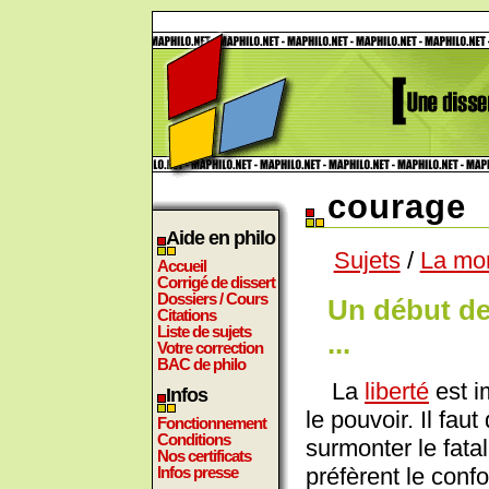
courage
Aide en philo
Sujets
/
La mo
Accueil
Corrigé de dissert
Dossiers / Cours
Un début de
Citations
Liste de sujets
...
Votre correction
BAC de philo
La
liberté
est im
Infos
le pouvoir. Il fa
Fonctionnement
Conditions
surmonter le fat
Nos certificats
préfèrent le conf
Infos presse