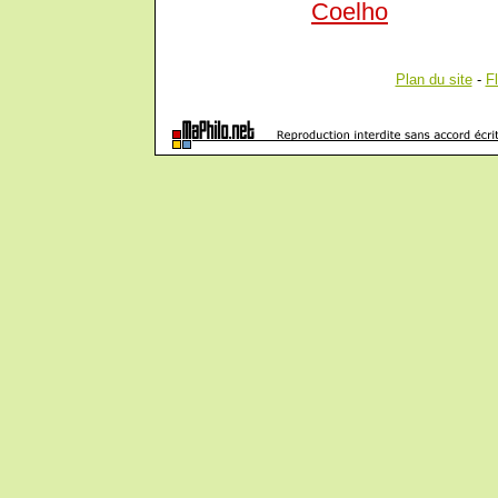
Coelho
Plan du site
-
F