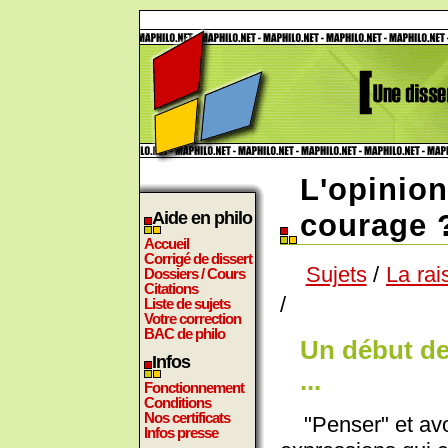
L'opinion
Aide en philo
courage 
Accueil
Corrigé de dissert
Sujets
/
La rai
Dossiers / Cours
Citations
/
Liste de sujets
Votre correction
BAC de philo
Un début de
Infos
...
Fonctionnement
Conditions
Nos certificats
"Penser" et avoi
Infos presse