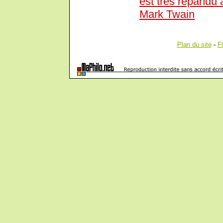
est très répandu 
Mark Twain
Plan du site
-
F