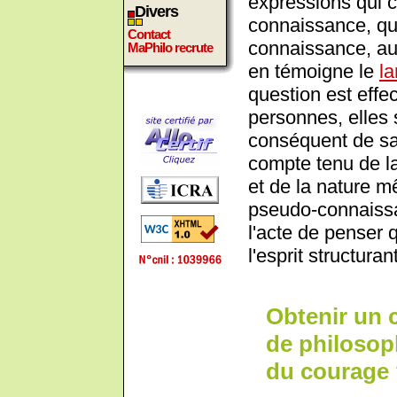
expressions qui 
Divers
connaissance, qu
Contact
connaissance, au
MaPhilo recrute
en témoigne le
l
question est eff
personnes, elles 
conséquent de sa
compte tenu de la
et de la nature m
pseudo-connaissa
l'acte de penser 
l'esprit structura
Obtenir un 
de philosoph
du courage