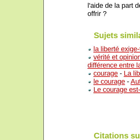
l'aide de la part 
offrir ?
Sujets simil
la liberté exige
vérité et opinio
différence entre la
courage
-
La li
le courage
-
Aut
Le courage est-
Citations su