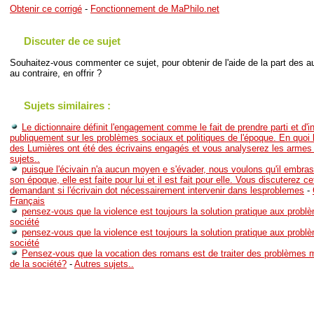
Obtenir ce corrigé
-
Fonctionnement de MaPhilo.net
Discuter de ce sujet
Souhaitez-vous commenter ce sujet, pour obtenir de l'aide de la part des au
au contraire, en offrir ?
Sujets similaires :
Le dictionnaire définit l'engagement comme le fait de prendre parti et d'in
publiquement sur les problèmes sociaux et politiques de l'époque. En quoi
des Lumières ont été des écrivains engagés et vous analyserez les armes l
sujets..
puisque l'écivain n'a aucun moyen e s'évader, nous voulons qu'il embra
son époque, elle est faite pour lui et il est fait pour elle. Vous discuterez 
demandant si l'écrivain dot nécessairement intervenir dans lesproblemes
-
Français
pensez-vous que la violence est toujours la solution pratique aux prob
société
pensez-vous que la violence est toujours la solution pratique aux prob
société
Pensez-vous que la vocation des romans est de traiter des problèmes 
de la société?
-
Autres sujets..