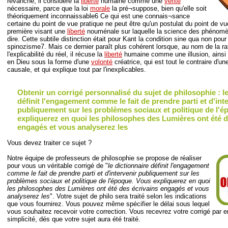
revanche, il considère la
liberté
humaine comme une
vérité
nécessaire, parce que la loi
morale
la pré¬suppose, bien qu'elle soit
théoriquement inconnaissable6 Ce qui est une connais¬sance
certaine du point de vue pratique ne peut être qu'un postulat du point de vu
première visant une
liberté
nouménale sur laquelle la science des phénomèn
dire. Cette subtile distinction était pour Kant la condition sine qua non pou
spinozisme7. Mais ce dernier paraît plus cohérent lorsque, au nom de la rat
l'explicabilité du réel, il récuse la
liberté
humaine comme une illusion, ainsi 
en Dieu sous la forme d'une
volonté
créatrice, qui est tout le contraire d'u
causale, et qui explique tout par l'inexplicables.
Obtenir un corrigé personnalisé du sujet de philosophie : le
définit l'engagement comme le fait de prendre parti et d'int
publiquement sur les problèmes sociaux et politique de l'
expliquerez en quoi les philosophes des Lumières ont été d
engagés et vous analyserez les
Vous devez traiter ce sujet ?
Notre équipe de professeurs de philosophie se propose de réaliser
pour vous un véritable corrigé de "
le dictionnaire définit l'engagement
comme le fait de prendre parti et d'intervenir publiquement sur les
problèmes sociaux et politique de l'époque. Vous expliquerez en quoi
les philosophes des Lumières ont été des écrivains engagés et vous
analyserez les
". Votre sujet de philo sera traité selon les indications
que vous fournirez. Vous pouvez même spécifier le délai sous lequel
vous souhaitez recevoir votre correction. Vous recevrez votre corrigé par e
simplicité, dés que votre sujet aura été traité.