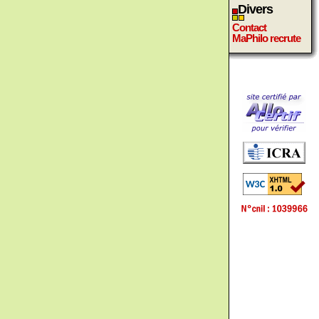
Divers
Contact
MaPhilo recrute