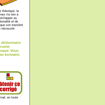
e théorique, la
es n'a rien à
r échapper au
ionalité et de
que son transfert
ne nécessité
 dictionnaire
ervenir
époque. Vous
es écrivains
mail, en toute