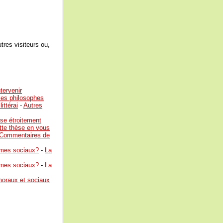
tres visiteurs ou,
tervenir
 les philosophes
ittérai
-
Autres
sse étroitement
cette thèse en vous
Commentaires de
lèmes sociaux?
-
La
lèmes sociaux?
-
La
moraux et sociaux