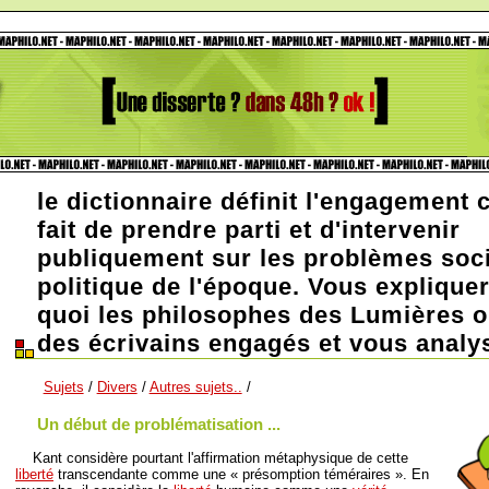
le dictionnaire définit l'engagement
fait de prendre parti et d'intervenir
publiquement sur les problèmes soc
politique de l'époque. Vous explique
quoi les philosophes des Lumières o
des écrivains engagés et vous analy
Sujets
/
Divers
/
Autres sujets..
/
Un début de problématisation ...
Kant considère pourtant l'affirmation métaphysique de cette
liberté
transcendante comme une « présomption téméraires ». En