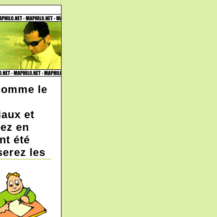
 comme le
iaux et
rez en
nt été
serez les