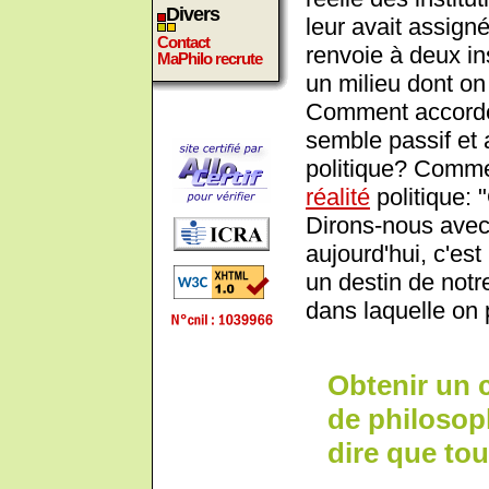
Divers
leur avait assign
Contact
renvoie à deux in
MaPhilo recrute
un milieu dont on 
Comment accorder
semble passif et 
politique? Comment
réalité
politique: 
Dirons-nous avec 
aujourd'hui, c'est
un destin de notr
dans laquelle on 
Obtenir un 
de philosop
dire que tou