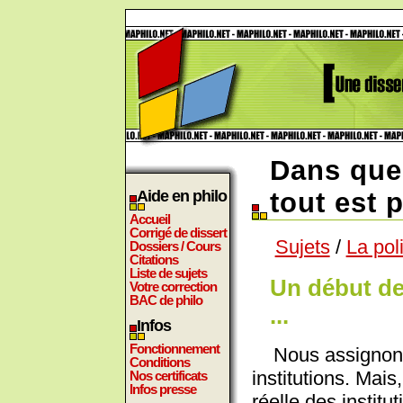
Dans que
Aide en philo
tout est 
Accueil
Corrigé de dissert
Sujets
/
La pol
Dossiers / Cours
Citations
Liste de sujets
Un début de
Votre correction
BAC de philo
...
Infos
Fonctionnement
Nous assignons
Conditions
institutions. Mai
Nos certificats
Infos presse
réelle des institu