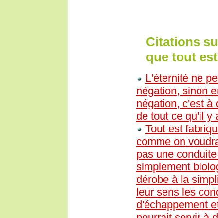
Citations s
que tout est
L'éternité ne p
négation, sinon e
négation, c'est à
de tout ce qu'il y
Tout est fabriq
comme on voudra d
pas une conduite 
simplement biolo
dérobe à la simpl
leur sens les cond
d'échappement et
pourrait servir à 