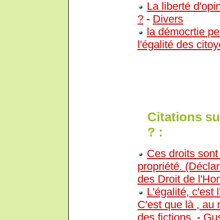
La liberté d'opi
?
-
Divers
la démocrtie per
l'égalité des cito
Citations sur
? :
Ces droits sont l
propriété. (Décla
des Droit de l'H
L'égalité, c'est
C'est que là , au
des fictions.
-
Gus