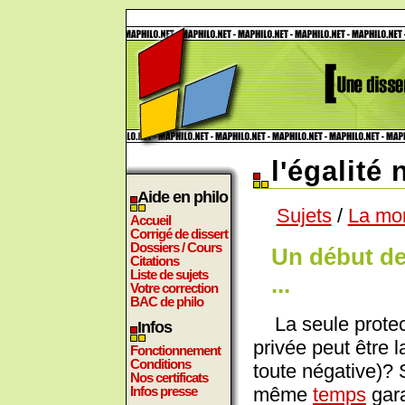
l'égalité 
Aide en philo
Sujets
/
La mo
Accueil
Corrigé de dissert
Dossiers / Cours
Un début de
Citations
Liste de sujets
...
Votre correction
BAC de philo
La seule protect
Infos
privée peut être la
Fonctionnement
Conditions
toute négative)? S'
Nos certificats
même
temps
gara
Infos presse