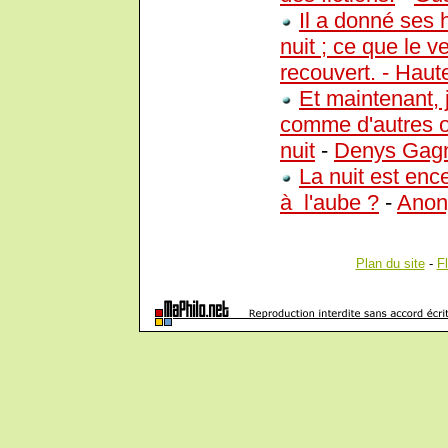
Il a donné ses 
nuit ; ce que le v
recouvert. - Haute
Et maintenant, j
comme d'autres of
nuit
-
Denys Gag
La nuit est ence
à l'aube ?
-
Ano
Plan du site
-
F