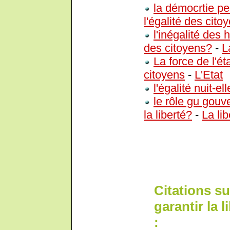
la démocrtie per
l'égalité des cito
l'inégalité des
des citoyens?
-
L
La force de l'ét
citoyens
-
L'Etat
l'égalité nuit-ell
le rôle gu gouv
la liberté?
-
La lib
Citations su
garantir la l
: