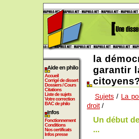
la démocr
Aide en philo
garantir l
Accueil
citoyens
Corrigé de dissert
Dossiers / Cours
Citations
Liste de sujets
Sujets
/
La pol
Votre correction
BAC de philo
droit
/
Infos
Un début de
Fonctionnement
Conditions
...
Nos certificats
Infos presse