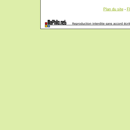
Plan du site
-
F