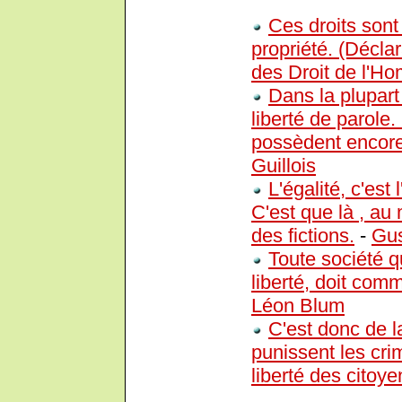
Ces droits sont l
propriété. (Décla
des Droit de l'H
Dans la plupart
liberté de parole
possèdent encore 
Guillois
L'égalité, c'est
C'est que là , au
des fictions.
-
Gus
Toute société 
liberté, doit comm
Léon Blum
C'est donc de la
punissent les cri
liberté des citoye