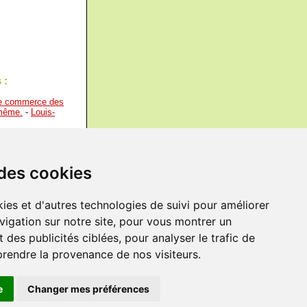
 :
 le commerce des
-même.
-
Louis-
es. Elle est
on, sa certitude,
nt, mais
 des cookies
, que si l’autre est
 qu'elle est la
ies et d'autres technologies de suivi pour améliorer
ut ce qu'il y a
vigation sur notre site, pour vous montrer un
lle-même. De plus,
es les
 des publicités ciblées, pour analyser le trafic de
prendre la provenance de nos visiteurs.
e
Changer mes préférences