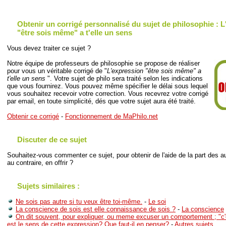
Obtenir un corrigé personnalisé du sujet de philosophie : 
"être sois même" a t'elle un sens
Vous devez traiter ce sujet ?
Notre équipe de professeurs de philosophie se propose de réaliser
pour vous un véritable corrigé de "
L'expression "être sois même" a
t'elle un sens
". Votre sujet de philo sera traité selon les indications
que vous fournirez. Vous pouvez même spécifier le délai sous lequel
vous souhaitez recevoir votre correction. Vous recevrez votre corrigé
par email, en toute simplicité, dés que votre sujet aura été traité.
Obtenir ce corrigé
-
Fonctionnement de MaPhilo.net
Discuter de ce sujet
Souhaitez-vous commenter ce sujet, pour obtenir de l'aide de la part des au
au contraire, en offrir ?
Sujets similaires :
Ne sois pas autre si tu veux être toi-même.
-
Le soi
La conscience de sois est elle connaissance de sois ?
-
La conscience
On dit souvent, pour expliquer, ou meme excuser un comportement ; "c'e
est le sens de cette expression? Que faut-il en penser?
-
Autres sujets..