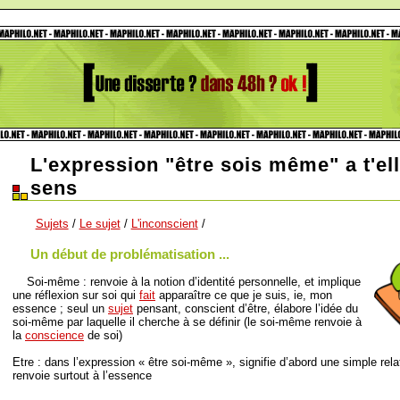
L'expression "être sois même" a t'el
sens
Sujets
/
Le sujet
/
L'inconscient
/
Un début de problématisation ...
Soi-même : renvoie à la notion d’identité personnelle, et implique
une réflexion sur soi qui
fait
apparaître ce que je suis, ie, mon
essence ; seul un
sujet
pensant, conscient d’être, élabore l’idée du
soi-même par laquelle il cherche à se définir (le soi-même renvoie à
la
conscience
de soi)
Etre : dans l’expression « être soi-même », signifie d’abord une simple relat
renvoie surtout à l’essence