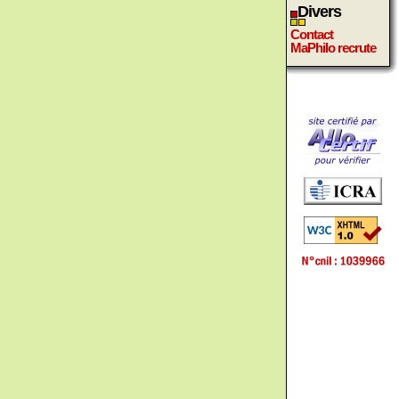
Divers
Contact
MaPhilo recrute