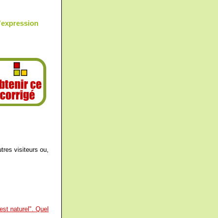
L'expression
tres visiteurs ou,
st naturel". Quel