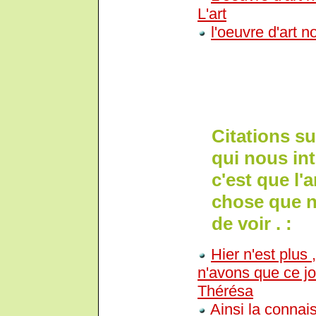
L'art
l'oeuvre d'art 
Citations su
qui nous int
c'est que l'
chose que n
de voir . :
Hier n'est plus
n'avons que ce jo
Thérésa
Ainsi la conna