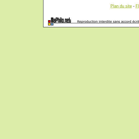
Plan du site
-
F