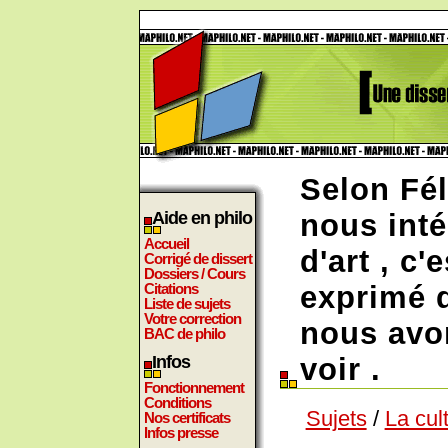
Selon Fél
Aide en philo
nous int
Accueil
d'art , c'
Corrigé de dissert
Dossiers / Cours
Citations
exprimé 
Liste de sujets
Votre correction
nous avo
BAC de philo
Infos
voir .
Fonctionnement
Conditions
Sujets
/
La cul
Nos certificats
Infos presse