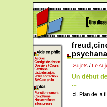
freud,cin
Aide en philo
psychana
Accueil
Corrigé de dissert
Sujets
/
Le suj
Dossiers / Cours
Citations
Liste de sujets
Un début de
Votre correction
BAC de philo
...
Infos
Fonctionnement
ci. Plan de la fi
Conditions
Nos certificats
Infos presse