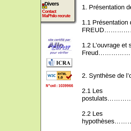
Divers
1. Présentation de
Contact
MaPhilo recrute
1.1 Présentation 
FREUD………
1.2 L’ouvrage et 
Freud………
2. Synthèse de l
2.1 Les
postulats
2.2 Les
hypothèse