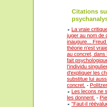
Citations su
psychanalys
La vraie critiq
juger au nom de c
inaugure... Freud
théorie n'est vra
au concret, dans
fait psychologique
l'individu singulie
d'expliquer les c
substitue lui au
concret.
-
Politze
Les lecons ne 
les donnent.
-
Pie
"Faut-il rééval