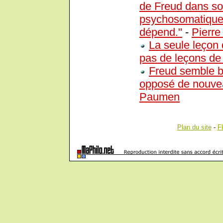
de Freud dans son
psychosomatique f
dépend."
-
Pierr
La seule leçon q
pas de leçons de l
Freud semble bi
opposé de nouve
Paumen
Plan du site
-
F