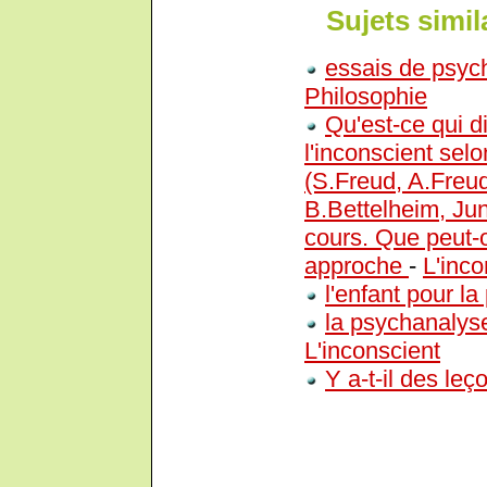
Sujets simil
essais de psyc
Philosophie
Qu'est-ce qui d
l'inconscient selo
(S.Freud, A.Freu
B.Bettelheim, Ju
cours. Que peut-o
approche
-
L'inco
l'enfant pour l
la psychanalyse
L'inconscient
Y a-t-il des leç