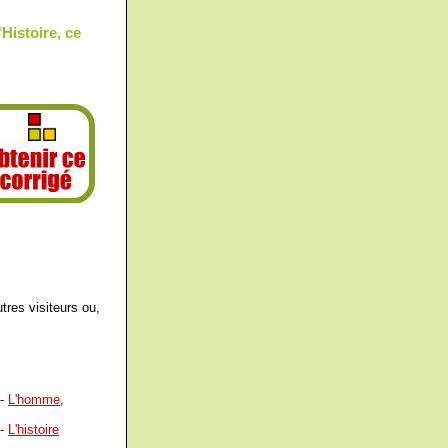
Histoire, ce
tres visiteurs ou,
-
L'homme,
-
L'histoire