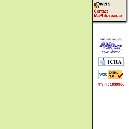
Divers
Contact
MaPhilo recrute