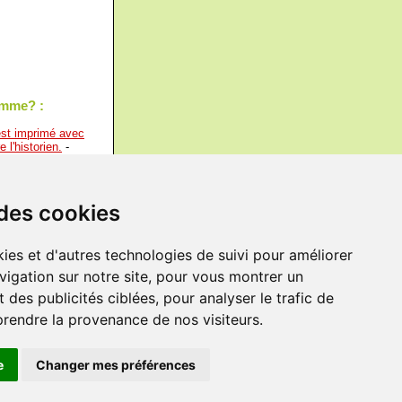
homme? :
 est imprimé avec
 l'historien.
-
ois laid, l'homme
 mais l'homme qui
 des cookies
mais à se faire
é de l'histoire
ies et d'autres technologies de suivi pour améliorer
le de donner à la
vigation sur notre site, pour vous montrer un
tait pas de
ion par interdits
 des publicités ciblées, pour analyser le trafic de
prendre la provenance de nos visiteurs.
e
Changer mes préférences