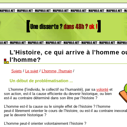
L'Histoire, ce qui arrive à l'homme o
l'homme?
Sujets
/
Le sujet
/
L'homme, l'humain
/
Un début de problématisation ...
L’homme (l’individu, le collectif ou l’humanité), par sa
volonté
et
son action, est-il la cause efficiente du devenir historique, ou bien
est-il au contraire déterminé dans son être par l’histoire ?
L’homme est-il la cause ou le simple effet de l’histoire ? l’homme
peut-il librement orienter le cours de l’histoire, ou est-il au contraire inex
par le devenir historique ?
L’homme peut-il orienter volontairement l’histoire ?