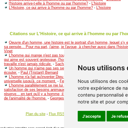
l'histoire arrive-t-elle à l'homme ou par l'homme?
-
L'histoire
L'Histoire, ce qui arrive à l'homme ou par l'homme?
-
L'histoire
Citations sur L'Histoire, ce qui arrive à l'homme ou par l'
Oeuvre d'un homme, une histoire est le portrait d'un homme, lequel s'y
sa pensée... Pour ma part, j'aime, je l'avoue, à chercher aussi dans l'histoire
Vinet
L'homme qui mange n'est pas toujours beau, l'homme qui pleure est parf
qui aime est souvent grotesque, l'homme qui meurt est d'ordinaire affreux,
travaille n'est jamais ridicule.
-
Sacha Guitry
Nous utilisons
Un homme qui n'aime pas ses semblables arrive à se faire entendre, ja
écouter.
-
Paul (Tristant) Bernard
L'homme n'a fait qu'inventer Dieu pour vivre sans se tuer : voilà le résum
Nous utilisons des cook
universelle jusqu'à ce moment.
-
Fedor Mikhaîlovitch Dostoîevski
L'homme parallèlement se nie lui même, il s'éduque, il refuse par exemp
votre expérience de na
satisfaction de ses besoins animaux ce cours libre, auquel l'animal n'appor
réserve... en tant qu'il y a homme, il y a d'une part travail et de l'autre négat
contenu personnalisé et
de l'animalité de l'homme.
-
Georges Bataille
notre site et pour com
Plan du site
-
Flux RSS
-
Gestion des cookies
J'accepte
Je refus