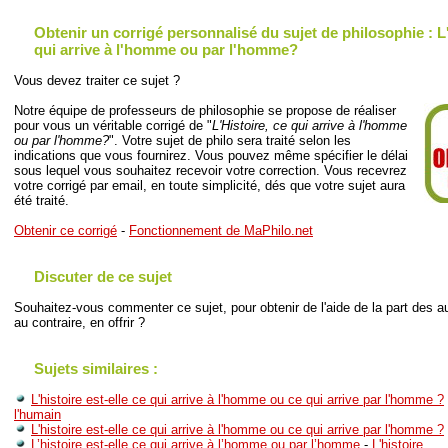
Obtenir un corrigé personnalisé du sujet de philosophie : L'
qui arrive à l'homme ou par l'homme?
Vous devez traiter ce sujet ?
Notre équipe de professeurs de philosophie se propose de réaliser
pour vous un véritable corrigé de "
L'Histoire, ce qui arrive à l'homme
ou par l'homme?
". Votre sujet de philo sera traité selon les
indications que vous fournirez. Vous pouvez même spécifier le délai
sous lequel vous souhaitez recevoir votre correction. Vous recevrez
votre corrigé par email, en toute simplicité, dés que votre sujet aura
été traité.
Obtenir ce corrigé
-
Fonctionnement de MaPhilo.net
Discuter de ce sujet
Souhaitez-vous commenter ce sujet, pour obtenir de l'aide de la part des au
au contraire, en offrir ?
Sujets similaires :
L'histoire est-elle ce qui arrive à l'homme ou ce qui arrive par l'homme ?
l'humain
L'histoire est-elle ce qui arrive à l'homme ou ce qui arrive par l'homme ?
L’histoire est-elle ce qui arrive à l’homme ou par l’homme
-
L'histoire