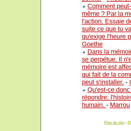
Comment peut-o
même ? Par la méd
l'action. Essaie d
suite ce que tu v
qu'exige l'heure 
Goethe
Dans la mémoire
se perpétue. Il n'
mémoire est affect
qui fait de la co
peut s'installer.
-
Qu'est-ce donc 
répondre: l'histo
humain.
-
Marrou
Plan du site
-
F