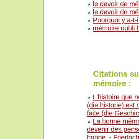
le devoir de mé
le devoir de mé
Pourquoi y a-t-
mémoire oubli h
Citations su
mémoire :
L'histoire que n
(die historie) est 
faite (die Geschi
La bonne mémoi
devenir des pens
bonne.
-
Friedric