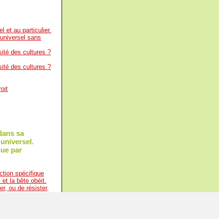
l et au particulier.
'universel sans
ité des cultures ?
ité des cultures ?
roit
 dans sa
'universel.
que par
ction spécifique
et la bête obéit.
r, ou de résister,
ualité de son âme .
 elles-mêmes,
tendances et leurs