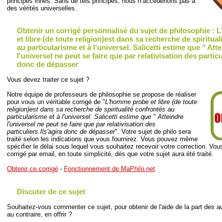
principes innés. Sans de tels principes, nous n’accéderions pas à
des vérités universelles.
Obtenir un corrigé personnalisé du sujet de philosophie :
et libre (de toute religion)est dans sa recherche de spiritua
au particularisme et à l'universel. Salicetti estime que " Att
l'universel ne peut se faire que par relativisation des particu
donc de dépasser
Vous devez traiter ce sujet ?
Notre équipe de professeurs de philosophie se propose de réaliser
pour vous un véritable corrigé de "
L'homme probe et libre (de toute
religion)est dans sa recherche de spiritualité confrontés au
particularisme et à l'universel. Salicetti estime que " Atteindre
l'universel ne peut se faire que par relativisation des
particuliers.Ils'agira donc de dépasser
". Votre sujet de philo sera
traité selon les indications que vous fournirez. Vous pouvez même
spécifier le délai sous lequel vous souhaitez recevoir votre correction. Vou
corrigé par email, en toute simplicité, dés que votre sujet aura été traité.
Obtenir ce corrigé
-
Fonctionnement de MaPhilo.net
Discuter de ce sujet
Souhaitez-vous commenter ce sujet, pour obtenir de l'aide de la part des au
au contraire, en offrir ?