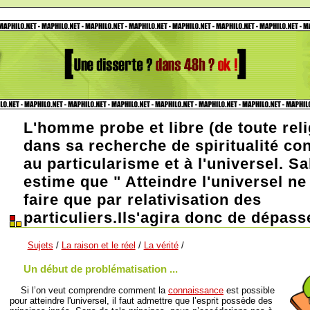
L'homme probe et libre (de toute reli
dans sa recherche de spiritualité co
au particularisme et à l'universel. Sal
estime que " Atteindre l'universel ne
faire que par relativisation des
particuliers.Ils'agira donc de dépass
Sujets
/
La raison et le réel
/
La vérité
/
Un début de problématisation ...
Si l’on veut comprendre comment la
connaissance
est possible
pour atteindre l'universel, il faut admettre que l’esprit possède des