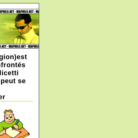
gion)est
nfrontés
icetti
 peut se
er