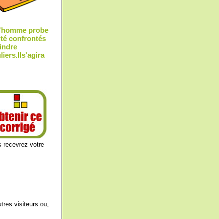
 L'homme probe
lité confrontés
eindre
liers.Ils'agira
s recevrez votre
tres visiteurs ou,