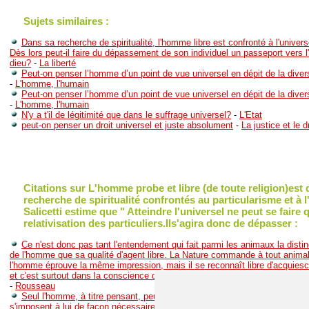
Sujets similaires :
Dans sa recherche de spiritualité, l'homme libre est confronté à l'universe
Dès lors peut-il faire du dépassement de son individuel un passeport vers l
dieu?
-
La liberté
Peut-on penser l’homme d’un point de vue universel en dépit de la divers
-
L'homme, l'humain
Peut-on penser l’homme d’un point de vue universel en dépit de la divers
-
L'homme, l'humain
N'y a t'il de légitimité que dans le suffrage universel?
-
L'Etat
peut-on penser un droit universel et juste absolument
-
La justice et le d
Citations sur L'homme probe et libre (de toute religion)est
recherche de spiritualité confrontés au particularisme et à l
Salicetti estime que " Atteindre l'universel ne peut se faire 
relativisation des particuliers.Ils'agira donc de dépasser :
Ce n'est donc pas tant l'entendement qui fait parmi les animaux la distin
de l'homme que sa qualité d'agent libre. La Nature commande à tout animal 
l'homme éprouve la même impression, mais il se reconnaît libre d'acquiesce
et c'est surtout dans la conscience de cette liberté que se montre la spirit
-
Rousseau
Seul l'homme, à titre pensant, peut réfléchir sur ses tendances, qui, en
s'imposent à lui de façon nécessaire ... la réflexion compare les diverses 