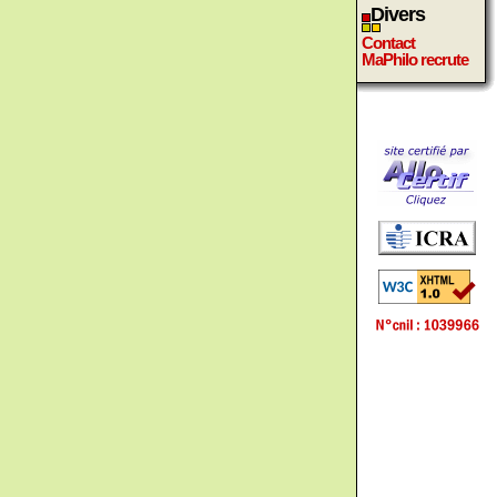
Divers
Contact
MaPhilo recrute