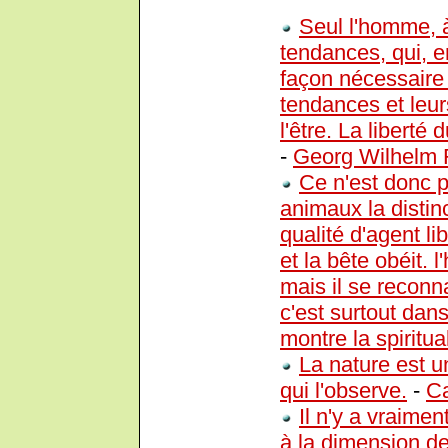
Seul l'homme, à 
tendances, qui, e
façon nécessaire 
tendances et leur
l'être. La liberté 
-
Georg Wilhelm F
Ce n'est donc p
animaux la distin
qualité d'agent l
et la bête obéit
mais il se reconna
c'est surtout dan
montre la spiritua
La nature est u
qui l'observe.
-
Ca
Il n'y a vraimen
à la dimension de 