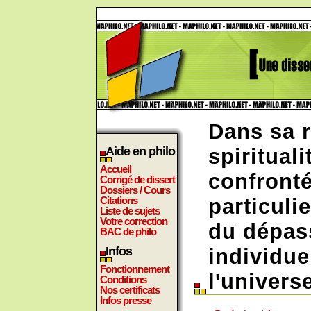
Dans sa 
Aide en philo
spiritual
Accueil
confronté
Corrigé de dissert
Dossiers / Cours
Citations
particulie
Liste de sujets
Votre correction
du dépas
BAC de philo
Infos
individue
Fonctionnement
l'univers
Conditions
Nos certificats
Infos presse