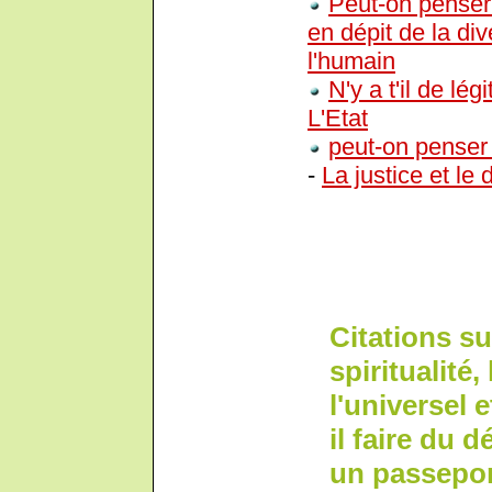
Peut-on penser
en dépit de la div
l'humain
N'y a t'il de lé
L'Etat
peut-on penser 
-
La justice et le d
Citations s
spiritualité
l'universel e
il faire du 
un passeport