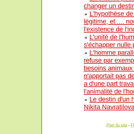
changer un desti
L'hypothèse de 
légitime, et ....
l'existence de l'i
L'unité de l'hu
s'échapper nulle 
L'homme parallè
refuse par exempl
besoins animaux c
n'apportait pas de
a d'une part trava
l'animalité de l'
Le destin d'un 
Nikita Navratilov
Plan du site
-
F