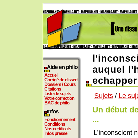
l'inconsc
Aide en philo
auquel l
Accueil
echapper
Corrigé de dissert
Dossiers / Cours
Citations
Liste de sujets
Sujets
/
Le suj
Votre correction
BAC de philo
Un début de
Infos
...
Fonctionnement
Conditions
Nos certificats
L’inconscient n
Infos presse