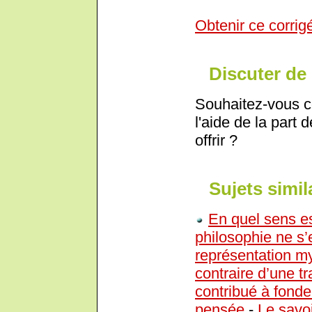
Obtenir ce corrig
Discuter de 
Souhaitez-vous c
l'aide de la part 
offrir ?
Sujets simil
En quel sens es
philosophie ne s’
représentation m
contraire d’une t
contribué à fonde
pensée
-
Le savo