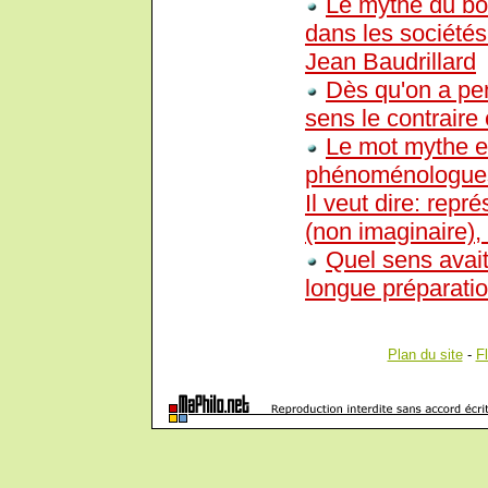
Le mythe du bon
dans les sociétés
Jean Baudrillard
Dès qu'on a pe
sens le contraire 
Le mot mythe e
phénoménologues d
Il veut dire: repr
(non imaginaire),
Quel sens avait 
longue préparatio
Plan du site
-
F