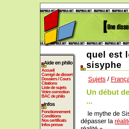
quel est 
Aide en philo
sisyphe
Accueil
Corrigé de dissert
Sujets
/
Françai
Dossiers / Cours
Citations
Liste de sujets
Un début de
Votre correction
BAC de philo
...
Infos
Fonctionnement
le mythe de Sis
Conditions
dépasser la
réali
Nos certificats
Infos presse
réalité »